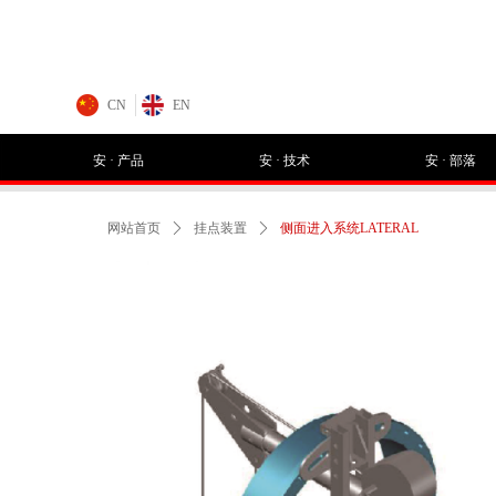
CN
EN
安 · 产品
安 · 技术
安 · 部落
网站首页
ꄲ
挂点装置
ꄲ
侧面进入系统LATERAL