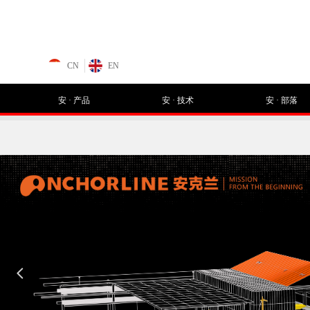
CN
EN
安 · 产品
安 · 技术
安 · 部落
넳