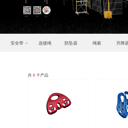
安全带
连接绳
防坠器
绳索
升降
ꀁ
共
6
个产品