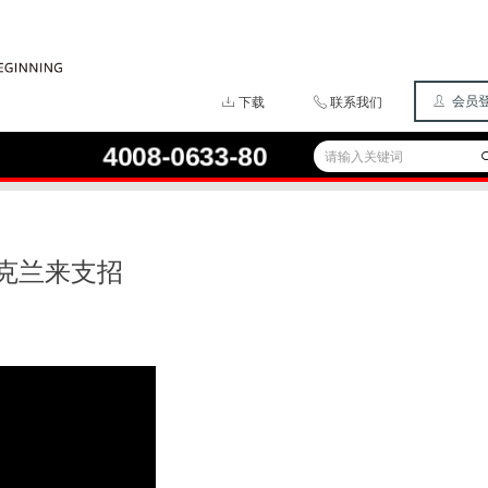
ꄑ
会员
ꄔ
下载
ꂅ
联系我们
4008-0633-80
📞
克兰来支招