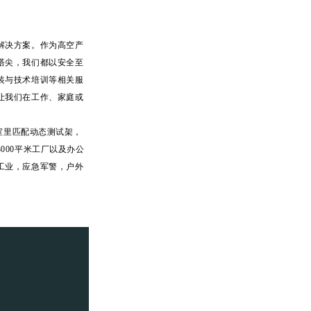
解决方案。作为高空产
塔尖，我们都以安全至
装与技术培训等相关服
让我们在工作、家庭或
室里匹配动态测试架，
000平米工厂以及办公
工业，应急军警，户外