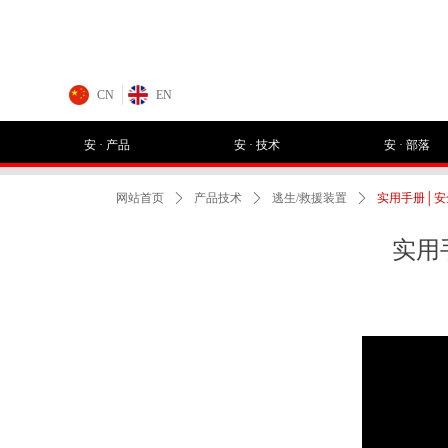
CN
EN
安 · 产品
安 · 技术
安 · 部落
网站首页
ꄲ
产品技术
ꄲ
逃生/救援装置
ꄲ
实用手册│
实用