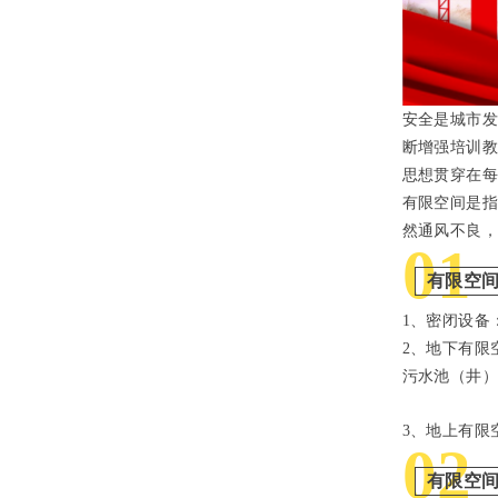
安全是城市
断增强培训
思想贯穿在
有限空间是
然通风不良
01
有限空
1、密闭设备
2
、
地
下
有限
污水池（井
3、地上有限
02
有限空