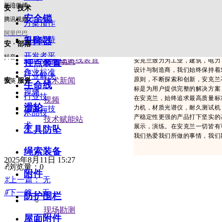
屋面附件
新浪微博
安 · 技术
安全锁
腾讯视频
救援装置
方案预作
阿里巴巴
安克兰
售后支持
升降器
垂直生命线装置
安 · 部落
安全至上，克己复礼，义结金兰
开发者平
抖音
水平生命线装置
新闻动态
安克兰致力为工业，建筑，电力
新闻动态
挂点装置
设计与制造商，我们始终保持着
台
作业标准
行业解决
原则，不断探索和创新，安克兰
技术新闻
安 · 服务
领英
生命线
标是为用户提供完整的解决方案
视频
行业技
在安克兰，始终追求最高质量标准
视频
滑轮
力机，材质光谱仪，耐久测试机
培训与技
术
产品技
产稳定性更强的产品打下坚实的
技术赋能站
术
展示，演练。在安克兰一切皆有
工具防坠
术
我们热爱我们所做的事情，我们
绳索装备
2025年8月11日
15:27
ꄘ
浏览量：
0
附件
ꂃ
上一篇：
无
ꁹ
下一篇：
无
防护围栏
现场勘测
屋面附件