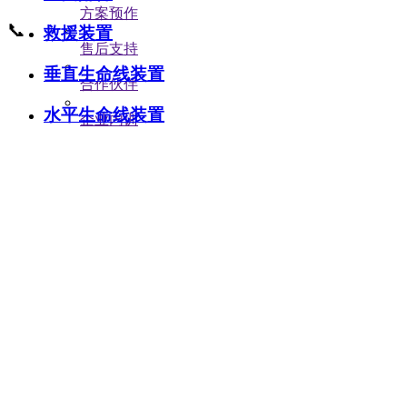
方案预作
4008-0633-80
📞
救援装置
售后支持
垂直生命线装置
合作伙伴
水平生命线装置
企业内训