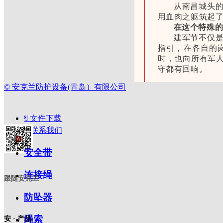
连接绳
从南昌城头
用血肉之躯筑起了
防坠器
在这个特殊
建军节不仅
绳索
指引，在各自的
时，也向所有军
安全锁
守都有回响。
升降器
©
安克兰防护设备(青岛）有限公司
挂点装置
ꄔ
文件下载
让我们共同致敬最
滑轮
ꂅ
联系我们
愿山河无恙，人间
行业技术
工具防坠
安全带
产品技术
绳索装备
连接绳
跟随安克兰
附件
防坠器
防护围栏
关于安克兰
绳索
安 · 产品
ANCHORLINE