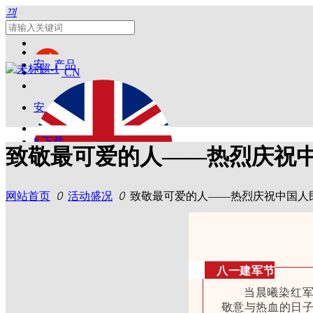
끠
安 · 产品
CN
安 · 技术
ꄔ
下载
安 · 部落
致敬最可爱的人——热烈庆祝中
ꄑ
会员登录
ꂅ
联系我
安 · 服务
们
网站首页
ꄲ
活动盛况
ꄲ
致敬最可爱的人——热烈庆祝中国人民
EN
AI
八一建军节
当晨曦染红
安全带
敬意与热血的日子